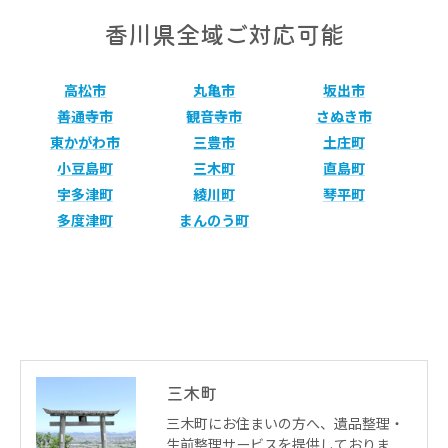
香川県全域ご対応可能
高松市
丸亀市
坂出市
善通寺市
観音寺市
さぬき市
東かがわ市
三豊市
土庄町
小豆島町
三木町
直島町
宇多津町
綾川町
琴平町
多度津町
まんのう町
三木町
三木町にお住まいの方へ、遺品整理・
生前整理サービスを提供しておりま