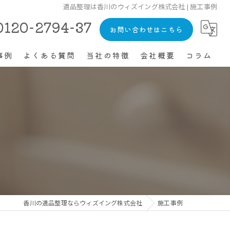
遺品整理は香川のウィズイング株式会社 | 施工事例
0120-2794-37
お問い合わせはこちら
事例
よくある質問
当社の特徴
会社概要
コラム
生前整理
不用品回収
空き家
ゴミ屋敷
片付け
香川の遺品整理ならウィズイング株式会社
施工事例