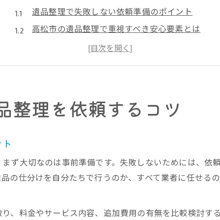
遺品整理で失敗しない依頼準備のポイント
高松市の遺品整理で重視すべき安心要素とは
信頼できる遺品整理業者の特徴を知る方法
遺品整理の無料相談を活用した安心の始め方
高松市の遺品整理で心がけたい丁寧な進め方
遺品整理業者選びで押さえたい高松市の特徴
品整理を依頼するコツ
高松市の遺品整理業者が持つ強みと安心感
遺品整理の対応範囲を比較するポイント
ント
香川県ならではの遺品整理サービス事情
、まず大切なのは事前準備です。失敗しないためには、依
遺品整理業者の資格・許可の確認が重要な理由
遺品の仕分けを自分たちで行うのか、すべて業者に任せる
高松市で選ばれる遺品整理業者の傾向
信頼できる遺品整理業者を高松市で見極める方法
取り、料金やサービス内容、追加費用の有無を比較検討す
遺品整理業者選びで重視したい認可と実績