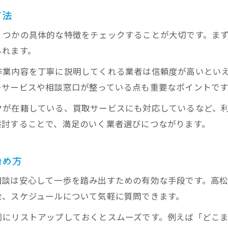
高松市で丁寧な遺品整理が必要とされる背景
方法
遺品整理の現場で求められる細やかな対応力
くつかの具体的な特徴をチェックすることが大切です。ま
遺品整理士が担う高松市での役割と意義
られます。
遺品整理で地域密着型業者が支持される理由
作業内容を丁寧に説明してくれる業者は信頼度が高いとい
遺品整理の費用相場と明朗会計を知るポイント
ーサービスや相談窓口が整っている点も重要なポイントです
遺品整理の費用相場を見極める基準とは
フが在籍している、買取サービスにも対応しているなど、
高松市の遺品整理で発生する追加費用の注意点
検討することで、満足のいく業者選びにつながります。
遺品整理の明朗会計を確認する具体的な方法
見積もり時に押さえたい遺品整理の費用内訳
始め方
遺品整理で無料サービスが含まれる場合の確認
相談は安心して一歩を踏み出すための有効な手段です。高
金、スケジュールについて気軽に質問できます。
前にリストアップしておくとスムーズです。例えば「どこ