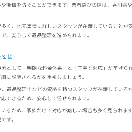
ルや後悔を防ぐことができます。業者選びの際は、香川県
高松市で安心の遺品整理を叶えるチェック項目
遺品整理業者の見積もり比較で失敗を防ぐコツ
が多く、地元事情に詳しいスタッフが在籍していることが
利用者の声から学ぶ遺品整理業者の選び方
とで、安心して遺品整理を進められます。
遺品整理の対応力を確認する具体的な質問例
香川県高松市の遺品整理はどこまで対応してくれる？
素とは
遺品整理で対応可能なサービス内容とは
要素として「明朗な料金体系」と「丁寧な対応」が挙げら
高松市の遺品整理で無料回収が可能な品目
詳細に説明されるかを重視しましょう。
遺品整理と特殊清掃の違いと依頼のポイント
や、遺品整理士などの資格を持つスタッフが在籍している
遺品整理で家財整理業者ができることを解説
対応できるため、安心して任せられます。
香川県の遺品整理サービスの対応範囲を確認
でいるため、家族だけで対応が難しい場合も多く見られま
丁寧な遺品整理が高松市で求められる理由
要です。
遺品整理で大切な思い出を守るための配慮