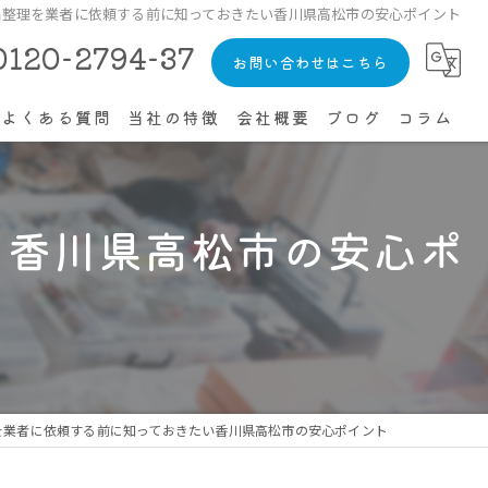
品整理を業者に依頼する前に知っておきたい香川県高松市の安心ポイント
0120-2794-37
お問い合わせはこちら
よくある質問
当社の特徴
会社概要
ブログ
コラム
生前整理
い香川県高松市の安心ポ
不用品回収
空き家
ゴミ屋敷
片付け
を業者に依頼する前に知っておきたい香川県高松市の安心ポイント