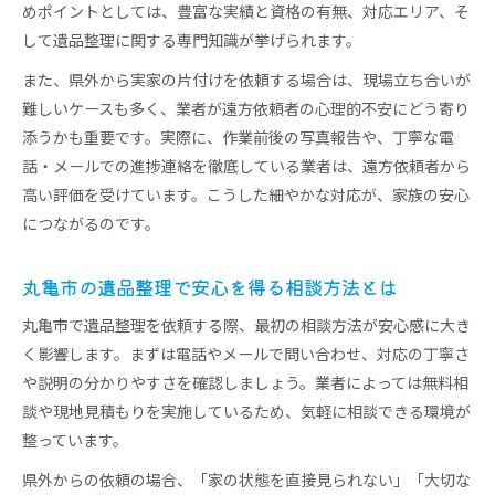
めポイントとしては、豊富な実績と資格の有無、対応エリア、そ
遠方からの遺品整理で不安を減らす依頼のコツ
して遺品整理に関する専門知識が挙げられます。
実家の片付けで感じる心理的負担とその対策法
また、県外から実家の片付けを依頼する場合は、現場立ち合いが
遺品整理を依頼する際の家族の気持ちへの配慮
難しいケースも多く、業者が遠方依頼者の心理的不安にどう寄り
遺品整理業者選びで安心を得るサポート体制
添うかも重要です。実際に、作業前後の写真報告や、丁寧な電
実家の片付けをスムーズに進める段取り術
話・メールでの進捗連絡を徹底している業者は、遠方依頼者から
香川県丸亀市における遺品整理の実際の工夫
高い評価を受けています。こうした細やかな対応が、家族の安心
香川県丸亀市の遺品整理で実践される工夫
につながるのです。
現場対応が丁寧な遺品整理業者の特徴とは
遺品整理の迅速な対応を可能にする仕組み
丸亀市の遺品整理で安心を得る相談方法とは
地元密着の遺品整理サービスの独自対応例
丸亀市で遺品整理を依頼する際、最初の相談方法が安心感に大き
遺品の仕分けと買取で費用を抑えるポイント
く影響します。まずは電話やメールで問い合わせ、対応の丁寧さ
遠方から依頼する遺品整理の安心ポイント
や説明の分かりやすさを確認しましょう。業者によっては無料相
談や現地見積もりを実施しているため、気軽に相談できる環境が
遠方からも安心して遺品整理を依頼する方法
整っています。
遺品整理業者との事前打ち合わせで大切な点
県外からの依頼の場合、「家の状態を直接見られない」「大切な
オンライン相談を活用した遺品整理の流れ