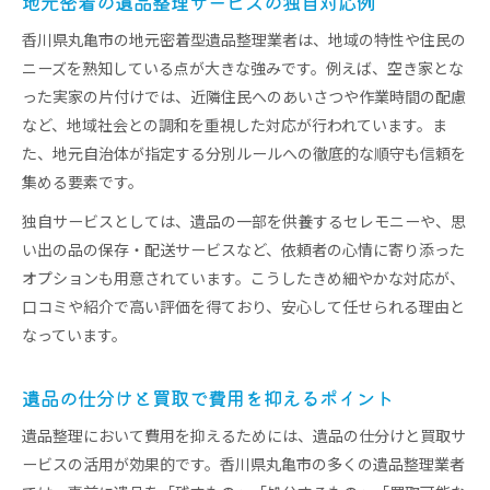
地元密着の遺品整理サービスの独自対応例
香川県丸亀市の地元密着型遺品整理業者は、地域の特性や住民の
ニーズを熟知している点が大きな強みです。例えば、空き家とな
った実家の片付けでは、近隣住民へのあいさつや作業時間の配慮
など、地域社会との調和を重視した対応が行われています。ま
た、地元自治体が指定する分別ルールへの徹底的な順守も信頼を
集める要素です。
独自サービスとしては、遺品の一部を供養するセレモニーや、思
い出の品の保存・配送サービスなど、依頼者の心情に寄り添った
オプションも用意されています。こうしたきめ細やかな対応が、
口コミや紹介で高い評価を得ており、安心して任せられる理由と
なっています。
遺品の仕分けと買取で費用を抑えるポイント
遺品整理において費用を抑えるためには、遺品の仕分けと買取サ
ービスの活用が効果的です。香川県丸亀市の多くの遺品整理業者