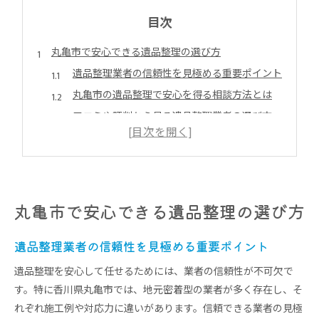
目次
丸亀市で安心できる遺品整理の選び方
遺品整理業者の信頼性を見極める重要ポイント
丸亀市の遺品整理で安心を得る相談方法とは
口コミや評判から見る遺品整理業者の選び方
遺品整理の明朗な見積もりと費用のチェック法
遺品整理で大切な遺品を丁寧に扱うための基準
遺品整理に悩むなら知っておきたい施工例
遺品整理の現場で実際にあった施工例を紹介
丸亀市で安心できる遺品整理の選び方
特殊なケースでの遺品整理の工夫と成功事例
片付け困難な物件の遺品整理施工例のポイント
遺品整理業者の信頼性を見極める重要ポイント
遺品整理作業で役立った現場スタッフの対応例
遺品整理を安心して任せるためには、業者の信頼性が不可欠で
生前整理を兼ねた遺品整理のおすすめ施工事例
す。特に香川県丸亀市では、地元密着型の業者が多く存在し、そ
れぞれ施工例や対応力に違いがあります。信頼できる業者の見極
実家の片付け依頼で心理的負担を軽減する方法