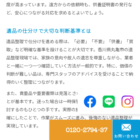
度が高まっています。遠方からの依頼時も、供養証明書の発行な
ど、安心につながる対応を求めるとよいでしょう。
遺品の仕分けで大切な判断基準とは
遺品整理で仕分けを進める際は、「必要」「不要」「供養」「買
取」など明確な基準を設けることが大切です。香川県丸亀市の遺
品整理現場では、家族の意向や故人の遺志を尊重しながら、業者
と一緒に一つ一つ確認していく方法が一般的です。特に、価値の
判断が難しい品は、専門スタッフのアドバイスを受けることで納
得のいく整理につながります。
また、貴重品や重要書類は見落とさないよう、最初に分別するこ
とが基本です。迷った場合は一時保管を選択し、後日家族で再検
討するのもひとつの手です。実際の施工例でも、仕分け基準を明
確にしたことで、作業がスムーズに進み、後悔のない遺品整理が
実現しています。
0120-2794-37
お問い合わせ