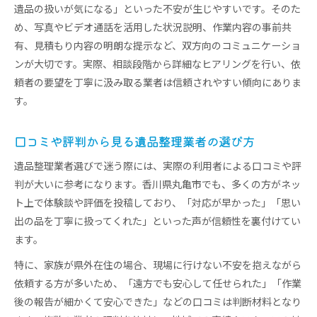
遺品の扱いが気になる」といった不安が生じやすいです。そのた
遠隔地からの遺品整理で役立つサービス内容
め、写真やビデオ通話を活用した状況説明、作業内容の事前共
現地立ち会いができない場合のサポート体制
有、見積もり内容の明朗な提示など、双方向のコミュニケーショ
遺品整理で大切な思い出を守るための注意点
ンが大切です。実際、相談段階から詳細なヒアリングを行い、依
遺品整理で大切な品を見落とさないコツ
頼者の要望を丁寧に汲み取る業者は信頼されやすい傾向にありま
思い出を残すための遺品整理の工夫と配慮
す。
遺品整理中に家族の意向を尊重する方法
形見分けや供養を伴う遺品整理の注意点
口コミや評判から見る遺品整理業者の選び方
遺品の仕分けで大切な判断基準とは
遺品整理業者選びで迷う際には、実際の利用者による口コミや評
判が大いに参考になります。香川県丸亀市でも、多くの方がネッ
ト上で体験談や評価を投稿しており、「対応が早かった」「思い
出の品を丁寧に扱ってくれた」といった声が信頼性を裏付けてい
ます。
特に、家族が県外在住の場合、現場に行けない不安を抱えながら
依頼する方が多いため、「遠方でも安心して任せられた」「作業
後の報告が細かくて安心できた」などの口コミは判断材料となり