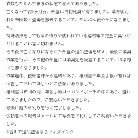
衣類もたたんだままの状態で積んでありました。
亡くなって約2ヶ月弱、部屋は当初死臭が有りました。消毒後汚
れた布団類・畳等を撤去することで、だいぶん緩やかになりまし
た。
特殊清掃をしても家の作りや使われている建材等で完全に臭いが
とれることは言い切れません。
その後お亡くなりになられた部屋の遺品整理を終え、最後に消臭
作業を行い、その他の部屋には消臭剤を設置することで、ほぼ匂
いも無くなりました。
作業途中、依頼者様から連絡があり、権利書や年金手帳が有れば
保管しておいてほしいとご依頼がありました。
権利書は布団の間、年金手帳はセカンドポーチの中にあり、避け
てありましたので、ご安心いただきました。
最後に庭の草刈りを行い完了しました。
依頼者への報告はメールにて写真をお付けしてご納得いただきま
した。
#香川で遺品整理ならウィズイング