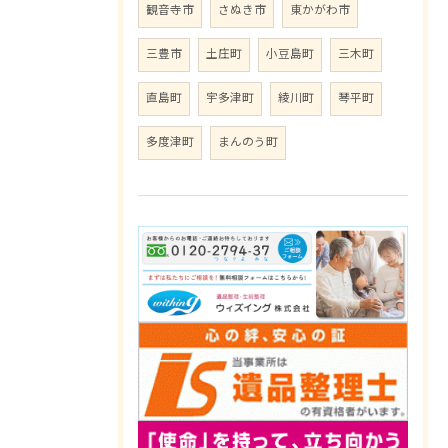
観音寺市
さぬき市
東かがわ市
三豊市
土庄町
小豆島町
三木町
直島町
宇多津町
綾川町
琴平町
多度津町
まんのう町