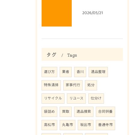
2026/05/21
タグ
Tags
選び方
業者
香川
遺品整理
特殊清掃
家事代行
処分
リサイクル
リユース
仕分け
袋詰め
買取
遺品捜索
合同供養
高松市
丸亀市
坂出市
善通寺市