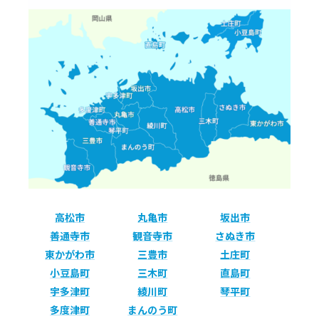
高松市
丸亀市
坂出市
善通寺市
観音寺市
さぬき市
東かがわ市
三豊市
土庄町
小豆島町
三木町
直島町
宇多津町
綾川町
琴平町
多度津町
まんのう町