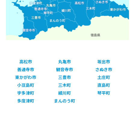
高松市
丸亀市
坂出市
善通寺市
観音寺市
さぬき市
東かがわ市
三豊市
土庄町
小豆島町
三木町
直島町
宇多津町
綾川町
琴平町
多度津町
まんのう町