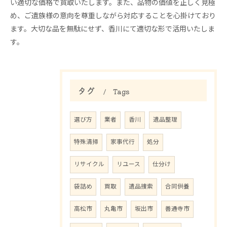
い適切な価格で買取いたします。また、品物の価値を正しく見極
め、ご遺族様の意向を尊重しながら対応することを心掛けており
ます。大切な品を無駄にせず、香川にて適切な形で活用いたしま
す。
タグ
Tags
選び方
業者
香川
遺品整理
特殊清掃
家事代行
処分
リサイクル
リユース
仕分け
袋詰め
買取
遺品捜索
合同供養
高松市
丸亀市
坂出市
善通寺市