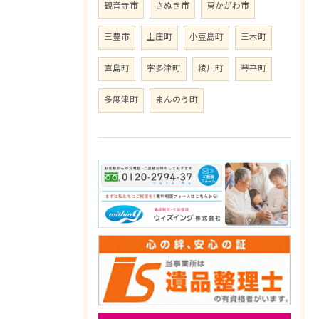
観音寺市
さぬき市
東かがわ市
三豊市
土庄町
小豆島町
三木町
直島町
宇多津町
綾川町
琴平町
多度津町
まんのう町