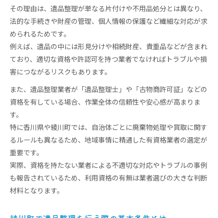
安心して遺品整理を進めるための許認可とは
その理由は、遺品整理が単なる片付けや不用品処分とは異なり、
遺品整理に必要な主な許認可とその役割
法的な手続きや財産の管理、個人情報の保護など繊細な対応が求
められるためです。
業者選びで確認すべき遺品整理の法的許可
例えば、遺品の中には形見分けや相続財産、貴重品などが含まれ
安心して依頼できる遺品整理業者の基準
ており、適切な資格や許認可を持つ業者でなければトラブルや損
遺品整理の許可取得がサービス品質に与える影響
害につながるリスクもあります。
許可証明が遺品整理の信頼性に直結する理由
また、遺品整理業者が「遺品整理士」や「古物商許可証」などの
依頼時に知っておきたい遺品整理の資格要件
資格を有している場合、作業全体の信頼性や安心感が高まりま
遺品整理の資格要件と取得方法を詳しく解説
す。
依頼の前に知っておくべき資格の種類と内容
特に香川県や綾川町では、自治体ごとに廃棄物処理や買取に関す
遺品整理士資格を持つ業者の選び方
るルールも異なるため、地域事情に精通した有資格業者の選定が
資格要件が遺品整理の安心感につながるポイント
重要です。
実際、資格を持たない業者による不適切な対応やトラブルの事例
遺品整理でトラブル防止に役立つ資格の役割
も報告されているため、利用資格の有無は業者選びの大きな判断
遺品整理士の資格取得が業者選びの決め手になる理由
材料となります。
遺品整理士資格の有無が業者選びの基準となる理
由