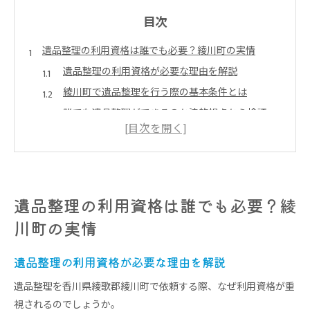
目次
遺品整理の利用資格は誰でも必要？綾川町の実情
遺品整理の利用資格が必要な理由を解説
綾川町で遺品整理を行う際の基本条件とは
誰でも遺品整理ができるのか法的視点から検証
綾川町で遺品整理を依頼する際の注意点
遺品整理の資格が安心につながる理由
香川県綾歌郡綾川町で遺品整理を依頼する前に確認す
べき資格
遺品整理の利用資格は誰でも必要？綾
遺品整理を依頼する前に確認したい資格情報
川町の実情
綾川町で遺品整理士の資格が重要な理由
資格の有無が遺品整理の安心感に直結する仕組み
遺品整理の利用資格が必要な理由を解説
遺品整理の専門業者選びで重視したいポイント
遺品整理を香川県綾歌郡綾川町で依頼する際、なぜ利用資格が重
業者が持つ遺品整理資格と許認可の違いを知る
視されるのでしょうか。