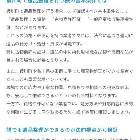
綾川町で遺品整理を行う際の基本条件とは
資格取得業者が提供する遺品整理サービスの特徴
綾川町で遺品整理を行う場合、まず確認すべき基本条件として
遺品整理士資格を持つ業者のメリットとは
「遺品整理士の資格」「古物商許可証」「一般廃棄物収集運搬許
遺品整理で安心できる業者の見極め方
可」などがあります。
資格取得が遺品整理の信頼性を高める根拠
これらの資格・許認可を持つ業者であれば、法令に基づき適切に
遺品整理を香川県綾歌郡綾川町で進める際の注意点
遺品の仕分け・処分・買取が可能です。
遺品整理を進める際に注意すべき資格と手続き
特に古物商許可証は、遺品の中に再利用可能な品物や高価な品が
綾川町での遺品整理における安心のポイント
含まれる場合に必要となります。
遺品整理の資格や許可を確認する重要性
また、綾川町や香川県の条例に準じた廃棄物処理ができる業者で
依頼前に把握したい遺品整理の注意事項
あることも重要なポイントです。
遺品整理でよくあるトラブルと防止策
現場での対応力や丁寧な作業、見積もりや相談への迅速な対応
も、安心して依頼できるかどうかの判断材料となります。
一方で、資格や許可がない業者では、処分方法や対応内容に法的
な問題が生じるリスクもあるため、必ず事前に確認しましょう。
誰でも遺品整理ができるのか法的視点から検証