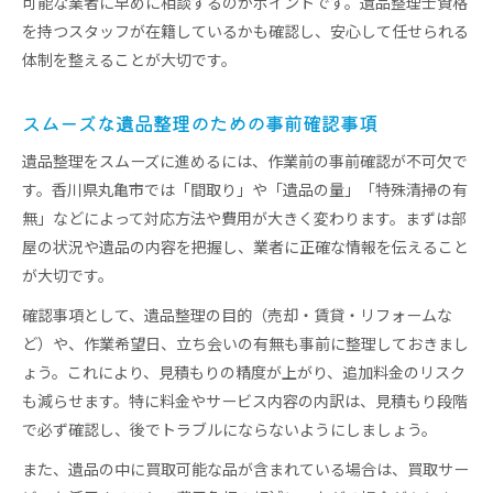
可能な業者に早めに相談するのがポイントです。遺品整理士資格
追加料金を防ぐ遺品整理の見積もり対策
を持つスタッフが在籍しているかも確認し、安心して任せられる
費用面で安心できる遺品整理依頼のコツ
体制を整えることが大切です。
後悔しないための遺品整理の注意点まとめ
スムーズな遺品整理のための事前確認事項
遺品整理で捨ててはいけないものの判断基準
大切な品の見落としを防ぐ遺品整理の工夫
遺品整理をスムーズに進めるには、作業前の事前確認が不可欠で
す。香川県丸亀市では「間取り」や「遺品の量」「特殊清掃の有
遺品整理でよくあるトラブルと回避策
無」などによって対応方法や費用が大きく変わります。まずは部
遺品整理中の近隣対応やマナーのポイント
屋の状況や遺品の内容を把握し、業者に正確な情報を伝えること
契約時に注意したい遺品整理の条件確認
が大切です。
家族で協力する遺品整理の進め方と工夫
確認事項として、遺品整理の目的（売却・賃貸・リフォームな
家族全員で行う遺品整理の役割分担方法
ど）や、作業希望日、立ち会いの有無も事前に整理しておきまし
遺品整理で家族の意見をまとめるコツ
ょう。これにより、見積もりの精度が上がり、追加料金のリスク
思い出を大切に残す遺品整理の進め方
も減らせます。特に料金やサービス内容の内訳は、見積もり段階
家族協力で負担を減らす片付けの工夫
で必ず確認し、後でトラブルにならないようにしましょう。
遺品整理中に生まれる家族間の配慮とは
また、遺品の中に買取可能な品が含まれている場合は、買取サー