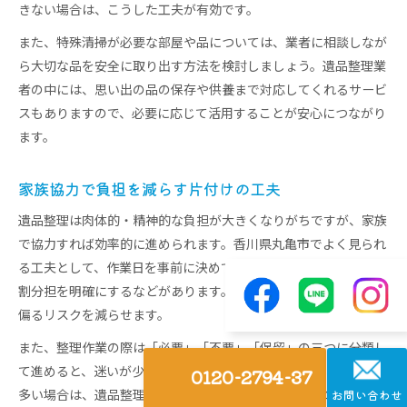
きない場合は、こうした工夫が有効です。
また、特殊清掃が必要な部屋や品については、業者に相談しなが
ら大切な品を安全に取り出す方法を検討しましょう。遺品整理業
者の中には、思い出の品の保存や供養まで対応してくれるサービ
スもありますので、必要に応じて活用することが安心につながり
ます。
家族協力で負担を減らす片付けの工夫
遺品整理は肉体的・精神的な負担が大きくなりがちですが、家族
で協力すれば効率的に進められます。香川県丸亀市でよく見られ
る工夫として、作業日を事前に決めて全員の予定を合わせる、役
割分担を明確にするなどがあります。これにより、一人に負担が
偏るリスクを減らせます。
また、整理作業の際は「必要」「不要」「保留」の三つに分類し
て進めると、迷いが少なくなります。大型家具や処分に困る品が
0120-2794-37
多い場合は、遺品整理業者に部分的な作業を依頼するのも効果的
お問い合わせ