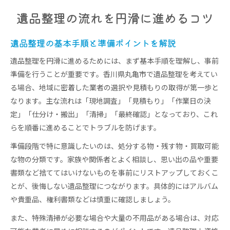
遺品整理前に必要な準備と心構えを知ろう
遺品整理の流れを円滑に進めるコツ
香川県丸亀市で遺品整理業者を選ぶポイント
遺品整理見積もり時の注意点と相談方法
遺品整理の基本手順と準備ポイントを解説
遺品整理の流れに影響する地域特有の事情
遺品整理を円滑に進めるためには、まず基本手順を理解し、事前
トラブル回避のための遺品整理の確認事項
準備を行うことが重要です。香川県丸亀市で遺品整理を考えてい
る場合、地域に密着した業者の選択や見積もりの取得が第一歩と
特殊清掃が必要なケースと対応方法を解説
なります。主な流れは「現地調査」「見積もり」「作業日の決
遺品整理で特殊清掃が必要になる場面とは
定」「仕分け・搬出」「清掃」「最終確認」となっており、これ
特殊清掃と遺品整理の違いと選び方の基準
らを順番に進めることでトラブルを防げます。
遺品整理現場での消臭・除菌作業の重要性
準備段階で特に意識したいのは、処分する物・残す物・買取可能
特殊清掃依頼時の流れと費用の目安について
な物の分類です。家族や関係者とよく相談し、思い出の品や重要
遺品整理と併用する特殊清掃のポイント
書類など捨ててはいけないものを事前にリストアップしておくこ
費用の相場と遺品整理の負担軽減ポイント
とが、後悔しない遺品整理につながります。具体的にはアルバム
遺品整理にかかる費用と相場の目安を解説
や貴重品、権利書類などは慎重に確認しましょう。
負担を減らす遺品整理サービスの選び方
また、特殊清掃が必要な場合や大量の不用品がある場合は、対応
遺品整理費用を抑えるための相談方法