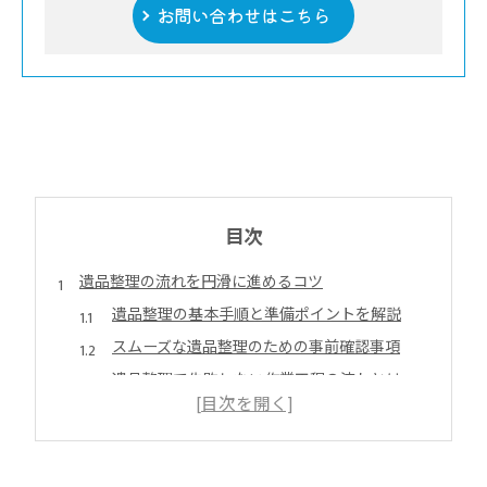
お問い合わせはこちら
目次
遺品整理の流れを円滑に進めるコツ
遺品整理の基本手順と準備ポイントを解説
スムーズな遺品整理のための事前確認事項
遺品整理で失敗しない作業工程の流れとは
円滑な遺品整理を実現する仕分け方法
遺品整理の現場で役立つ実践的コツと注意点
香川県丸亀市で遺品整理を始める前に知るべきこと