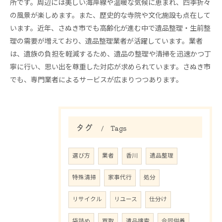
所です。周辺には美しい海岸線や温暖な気候に恵まれ、四季折々
の風景が楽しめます。また、歴史的な寺院や文化施設も点在して
います。近年、さぬき市でも高齢化が進む中で遺品整理・生前整
理の需要が増えており、遺品整理業者が活躍しています。業者
は、遺族の負担を軽減するため、遺品の整理や清掃を迅速かつ丁
寧に行い、思い出を尊重した対応が求められています。さぬき市
でも、専門業者によるサービスが広まりつつあります。
タグ
Tags
選び方
業者
香川
遺品整理
特殊清掃
家事代行
処分
リサイクル
リユース
仕分け
袋詰め
買取
遺品捜索
合同供養