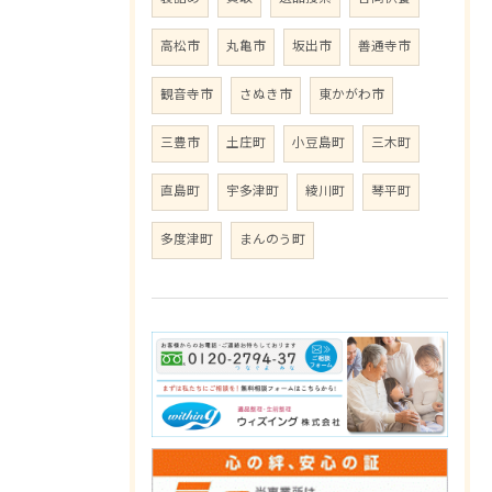
高松市
丸亀市
坂出市
善通寺市
観音寺市
さぬき市
東かがわ市
三豊市
土庄町
小豆島町
三木町
直島町
宇多津町
綾川町
琴平町
多度津町
まんのう町