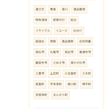
選び方
業者
香川
遺品整理
特殊清掃
家事代行
処分
リサイクル
リユース
仕分け
袋詰め
買取
遺品捜索
合同供養
高松市
丸亀市
坂出市
善通寺市
観音寺市
さぬき市
東かがわ市
三豊市
土庄町
小豆島町
三木町
直島町
宇多津町
綾川町
琴平町
多度津町
まんのう町