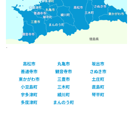
-
高松市
丸亀市
坂出市
善通寺市
観音寺市
さぬき市
東かがわ市
三豊市
土庄町
小豆島町
三木町
直島町
宇多津町
綾川町
琴平町
多度津町
まんのう町