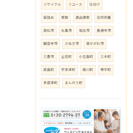
リサイクル
リユース
仕分け
袋詰め
買取
遺品捜索
合同供養
高松市
丸亀市
坂出市
善通寺市
観音寺市
さぬき市
東かがわ市
三豊市
土庄町
小豆島町
三木町
直島町
宇多津町
綾川町
琴平町
多度津町
まんのう町