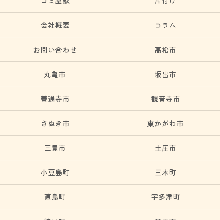
ゴミ屋敷
片付け
会社概要
コラム
お問い合わせ
高松市
丸亀市
坂出市
善通寺市
観音寺市
さぬき市
東かがわ市
三豊市
土庄市
小豆島町
三木町
直島町
宇多津町