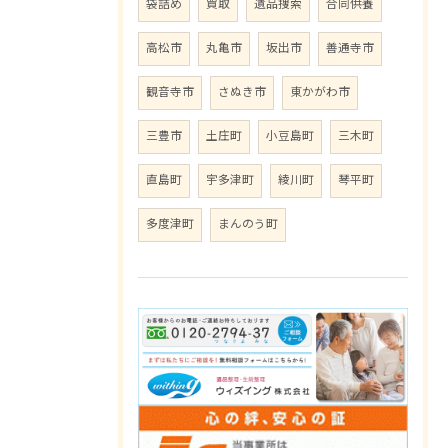
袋詰め
買取
遺品捜索
合同供養
高松市
丸亀市
坂出市
善通寺市
観音寺市
さぬき市
東かがわ市
三豊市
土庄町
小豆島町
三木町
直島町
宇多津町
綾川町
琴平町
多度津町
まんのう町