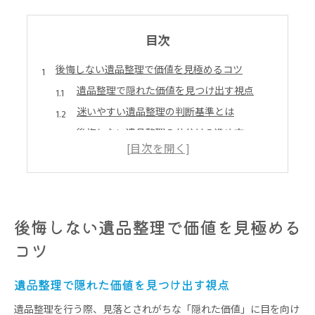
目次
後悔しない遺品整理で価値を見極めるコツ
遺品整理で隠れた価値を見つけ出す視点
迷いやすい遺品整理の判断基準とは
後悔しない遺品整理の仕分けの進め方
価値発見のための遺品整理チェックリスト
遺品整理で残すべき品と処分する品の違い
思い出と財産を守る遺品整理の進め方
遺品整理で思い出と財産の両立を目指すには
後悔しない遺品整理で価値を見極める
遺品整理の進め方と家族の納得感の作り方
コツ
大切な遺品を守るための整理のステップ
遺品整理で相続トラブルを防ぐポイント
遺品整理で隠れた価値を見つけ出す視点
遺品整理の分け方で心を整える方法
遺品整理を行う際、見落とされがちな「隠れた価値」に目を向け