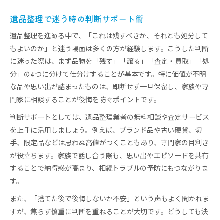
遺品整理で迷う時の判断サポート術
遺品整理を進める中で、「これは残すべきか、それとも処分して
もよいのか」と迷う場面は多くの方が経験します。こうした判断
に迷った際は、まず品物を「残す」「譲る」「査定・買取」「処
分」の4つに分けて仕分けすることが基本です。特に価値が不明
な品や思い出が詰まったものは、即断せず一旦保留し、家族や専
門家に相談することが後悔を防ぐポイントです。
判断サポートとしては、遺品整理業者の無料相談や査定サービス
を上手に活用しましょう。例えば、ブランド品や古い硬貨、切
手、限定品などは思わぬ高値がつくこともあり、専門家の目利き
が役立ちます。家族で話し合う際も、思い出やエピソードを共有
することで納得感が高まり、相続トラブルの予防にもつながりま
す。
また、「捨てた後で後悔しないか不安」という声もよく聞かれま
すが、焦らず慎重に判断を重ねることが大切です。どうしても決