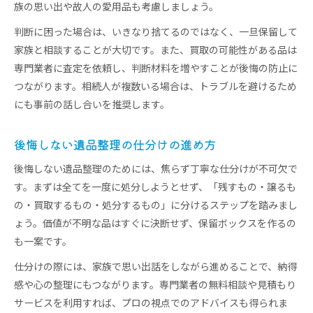
族の思い出や故人の愛用品も考慮しましょう。
遺品整理で感謝を込める心構えの大切さ
遺品整理と清掃で空間を整える具体策
判断に困った場合は、いきなり捨てるのではなく、一旦保留して
家族と相談することが大切です。また、買取の可能性がある品は
遺品整理で心理的な抵抗を減らす工夫
専門業者に査定を依頼し、判断材料を増やすことが後悔の防止に
安心と納得のために学ぶ遺品整理の極意
つながります。相続人が複数いる場合は、トラブルを避けるため
遺品整理で安心を得るための基本知識
にも事前の話し合いを推奨します。
納得できる遺品整理のための準備と計画
遺品整理の実践例から学ぶ後悔しない工夫
後悔しない遺品整理の仕分けの進め方
遺品整理でトラブルを未然に防ぐ方法
後悔しない遺品整理のためには、焦らず丁寧な仕分けが不可欠で
遺品整理の専門家に相談するメリット
す。まずは全てを一度に処分しようとせず、「残すもの・譲るも
の・買取するもの・処分するもの」に分けるステップを踏みまし
ょう。価値が不明な品はすぐに決断せず、保留ボックスを作るの
も一案です。
仕分けの際には、家族で思い出話をしながら進めることで、納得
感や心の整理にもつながります。専門業者の無料相談や見積もり
サービスを利用すれば、プロの視点でのアドバイスも得られま