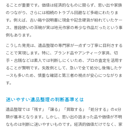
判断に迷う遺品整理のヒントと注意点
ることが重要です。価値は経済的なものに限らず、思い出や家族
遺品整理で迷う時の判断サポート術
のつながり、さらには相続のトラブル回避など多岐にわたりま
す。例えば、古い箱や説明書に現金や記念硬貨が紛れていたケー
判断が難しい遺品整理のケースと対応法
ス、普段使いの茶碗が実は地元作家の希少な作品だったという事
遺品整理で残すか処分か迷った時の考え方
例もあります。
遺品整理の判断ミスを防ぐ工夫とは
こうした発見は、遺品整理の専門家が一点ずつ丁寧に目利きする
遺品整理で気持ちが揺れる時の対処法
ことで実現します。特に、ブランド品やアンティーク家具、切
買取や現金発見も叶う遺品整理の手順
手・古銭などは素人では判断しにくいため、プロの査定を活用す
遺品整理で買取価値を見逃さない方法
ることが賢明です。失敗例として、急いで全て処分し後悔したケ
遺品整理で現金や貴重品を発見するコツ
ースも多いため、慎重な確認と第三者の視点が安心につながりま
遺品整理の買取活用で費用を抑える工夫
す。
付属品まで丁寧に探す遺品整理の大切さ
遺品整理で安全に現金化するための流れ
迷いやすい遺品整理の判断基準とは
遺品整理で運気と心を整える方法とは
遺品整理では「残す」「譲る」「買取する」「処分する」の4分
遺品整理で心の整理と運気アップを実感する
類が基本となります。しかし、思い出の詰まった品や価値が不明
遺品整理のお焚き上げや供養の意味と効果
なものは判断に迷いやすいものです。経済的価値だけでなく、家