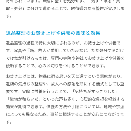
寄せられています。無理に全てを処分せず、「残す・譲る・買
取・処分」に分けて進めることで、納得感のある整理が実現しま
す。
遺品整理のお焚き上げや供養の意味と効果
遺品整理の過程で特に大切にされるのが、お焚き上げや供養で
す。写真や手紙、故人が愛用していた品など、ただ処分するだけ
では気が引けるものは、専門の寺院や神社でお焚き上げや供養を
依頼することで、心の区切りをつけることができます。
お焚き上げには、物品に宿る思いを天に還すという意味があり、
遺族の気持ちの整理や、故人への感謝を形にする儀式としても重
要です。実際に供養を行うことで、「気持ちがすっきりした」
「後悔が和らいだ」といった声も多く、心理的な負担を軽減する
効果が期待できます。供養の方法や手順については、地域や宗派
によっても異なるため、事前に相談することが安心につながりま
す。