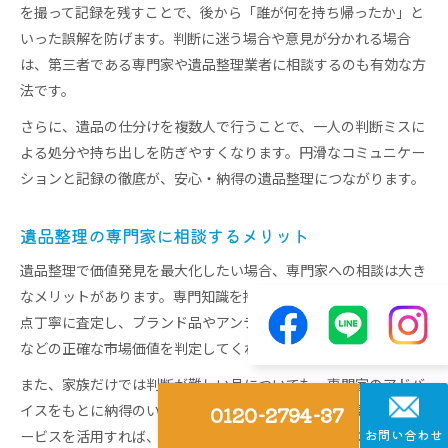
を撮って記録を残すことで、後から「誰が何を持ち帰ったか」と
いった誤解を防げます。判断に迷う場合や意見が分かれる場合
は、第三者である専門家や遺品整理業者に相談するのも有効な方
法です。
さらに、遺品の仕分けを複数人で行うことで、一人の判断ミスに
よる処分や持ち出しを防ぎやすくなります。円滑なコミュニケー
ションと記録の徹底が、安心・納得の遺品整理につながります。
遺品整理の専門家に相談するメリット
遺品整理で価値発見を最大化したい場合、専門家への相談は大き
なメリットがあります。専門知識を持つスタッフが現場で一点一
点丁寧に査定し、ブランド品やアンティーク、古銭や切手、家電
などの正確な市場価値を判定してくれます。
また、家族だけでは判断が難しい品についても、専門家のアドバ
イスをもとに納得のいく選別が可能です。無料相談や見積もりサ
0120-2794-37
お問い合わせ
ービスを活用すれば、疑問点を事前に解消でき、後悔のない整理